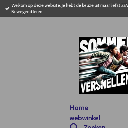
Welkom op deze website. Je hebt de keuze uit maar liefst ZEV
Ga
Bewegend leren
direct
naar
de
hoofdinhoud
Home
webwinkel
Zoeken