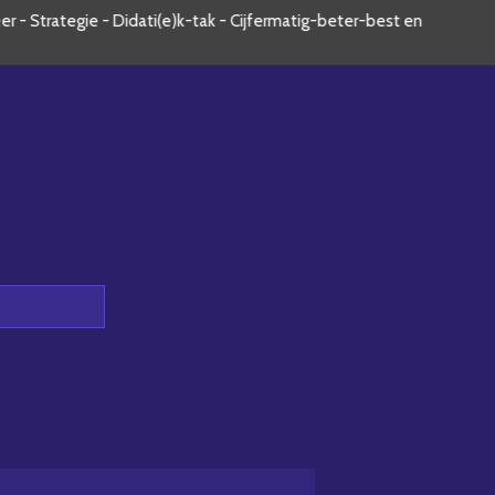
 - Strategie - Didati(e)k-tak - Cijfermatig-beter-best en