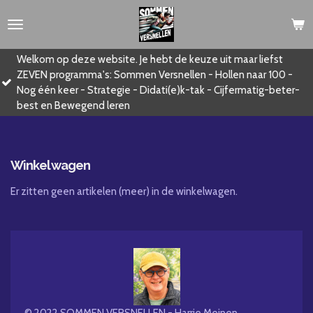
Ga
direct
naar
 deze website. Je hebt de keuze uit maar liefst
de
gramma's: Sommen Versnellen - Hollen naar 100 -
En wat ko
hoofdinhoud
er - Strategie - Didati(e)k-tak - Cijfermatig-beter-
bij!
ewegend leren
Winkelwagen
Er zitten geen artikelen (meer) in de winkelwagen.
© 2022 SOMMEN VERSNELLEN - Harrie Meinen